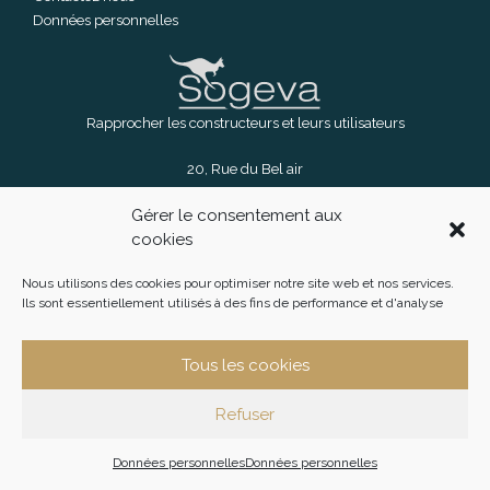
Données personnelles
Rapprocher les constructeurs et leurs utilisateurs
20, Rue du Bel air
91090 Lisses.
Gérer le consentement aux
cookies
01 60 39 60 19
Nous utilisons des cookies pour optimiser notre site web et nos services.
Ils sont essentiellement utilisés à des fins de performance et d'analyse
Tous les cookies
Refuser
Données personnelles
Données personnelles
© 2026
Sogeva
|
Réal : King Bee Std